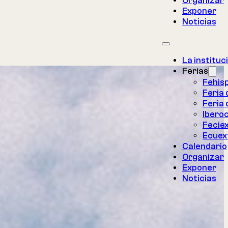
Organizar
Exponer
Noticias
La instituc
Ferias
Fehis
Feria
Feria 
Iberoc
Fecie
Ecuex
Calendario
Organizar
Exponer
Noticias