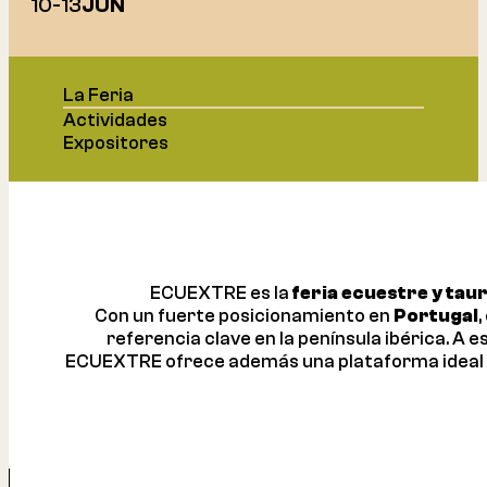
10
-
13
JUN
La Feria
Actividades
Expositores
ECUEXTRE es la
feria ecuestre y ta
Con un fuerte posicionamiento en
Portugal
,
referencia clave en la península ibérica. A e
ECUEXTRE ofrece además una plataforma ideal par