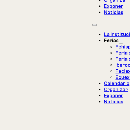
Organizar
Exponer
Noticias
La instituc
Ferias
Fehis
Feria
Feria 
Iberoc
Fecie
Ecuex
Calendario
Organizar
Exponer
Noticias