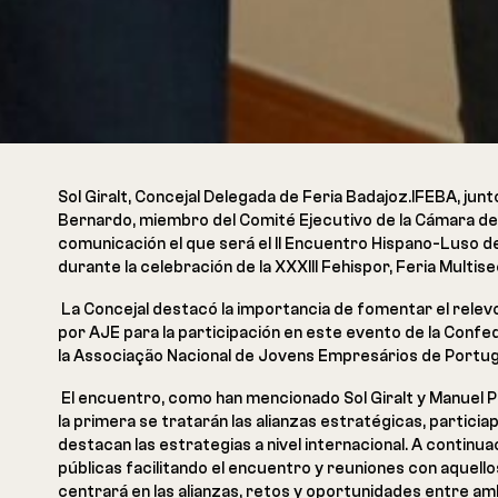
Sol Giralt, Concejal Delegada de Feria Badajoz.IFEBA, j
Bernardo, miembro del Comité Ejecutivo de la Cámara de
comunicación el que será el II Encuentro Hispano-Luso 
durante la celebración de la XXXIII Fehispor, Feria Multise
La Concejal destacó la importancia de fomentar el relevo
por AJE para la participación en este evento de la Con
la Associação Nacional de Jovens Empresários de Portug
El encuentro, como han mencionado Sol Giralt y Manuel 
la primera se tratarán las alianzas estratégicas, partici
destacan las estrategias a nivel internacional. A contin
públicas facilitando el encuentro y reuniones con aquel
centrará en las alianzas, retos y oportunidades entre a