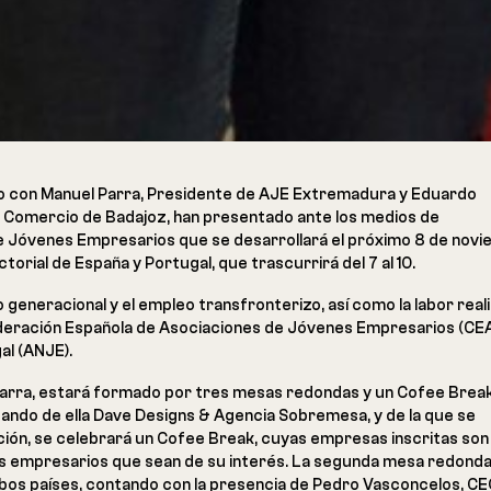
unto con Manuel Parra, Presidente de AJE Extremadura y Eduardo
 Comercio de Badajoz, han presentado ante los medios de
de Jóvenes Empresarios que se desarrollará el próximo 8 de nov
ctorial de España y Portugal, que trascurrirá del 7 al 10.
 generacional y el empleo transfronterizo, así como la labor real
federación Española de Asociaciones de Jóvenes Empresarios (CE
al (ANJE).
Parra, estará formado por tres mesas redondas y un Cofee Break
apando de ella Dave Designs & Agencia Sobremesa, y de la que se
uación, se celebrará un Cofee Break, cuyas empresas inscritas son
los empresarios que sean de su interés. La segunda mesa redonda
mbos países, contando con la presencia de Pedro Vasconcelos, C