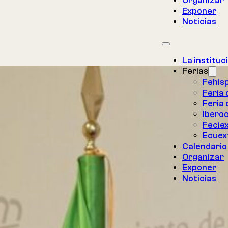
Organizar
Exponer
Noticias
La instituc
Ferias
Fehis
Feria
Feria 
Iberoc
Fecie
Ecuex
Calendario
Organizar
Exponer
Noticias