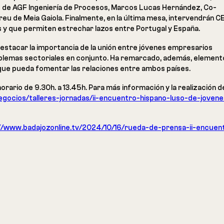
de AGF Ingeniería de Procesos, Marcos Lucas Hernández, Co-
u de Meia Gaiola. Finalmente, en la última mesa, intervendrán 
 y que permiten estrechar lazos entre Portugal y España.
destacar la importancia de la unión entre jóvenes empresarios
blemas sectoriales en conjunto. Ha remarcado, además, element
que pueda fomentar las relaciones entre ambos países.
rario de 9.30h. a 13.45h. Para más información y la realización de
ocios/talleres-jornadas/ii-encuentro-hispano-luso-de-jovene
//www.badajozonline.tv/2024/10/16/rueda-de-prensa-ii-encuen